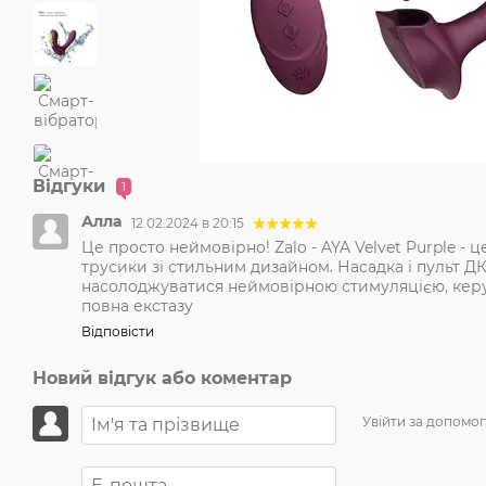
Відгуки
1
Алла
12.02.2024 в 20:15
Це просто неймовірно! Zalo - AYA Velvet Purple - 
трусики зі стильним дизайном. Насадка і пульт Д
насолоджуватися неймовірною стимуляцією, керую
повна екстазу
Відповісти
Новий відгук або коментар
Увійти за допомо