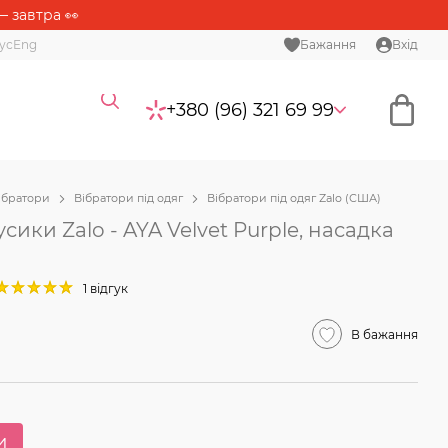
— завтра 👀
ус
Eng
Бажання
Вхід
+380 (96) 321 69 99
ібратори
Вібратори під одяг
Вібратори під одяг Zalo (США)
сики Zalo - AYA Velvet Purple, насадка
1 відгук
В бажання
и