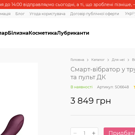
 до 14:00 відправляємо сьогодні, а ті, що зроблені пізніше, 
Укр
Р
рмація
Блог
Угода користувача
Договір публічної оферти
пар
Білизна
Косметика
Лубриканти
Головна
Каталог
Для неї
В
Смарт-вібратор у тру
та пульт ДК
В наявності
Артикул: SO6648
3 849 грн
Придбат