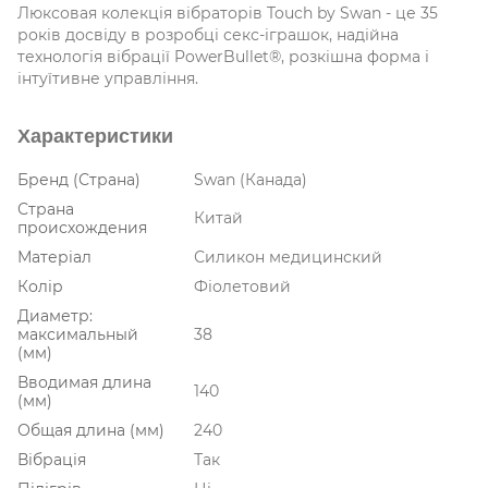
Люксовая колекція вібраторів Touch by Swan - це 35
років досвіду в розробці секс-іграшок, надійна
технологія вібрації PowerBullet®, розкішна форма і
інтуїтивне управління.
Характеристики
Бренд (Страна)
Swan (Канада)
Страна
Китай
происхождения
Матеріал
Силикон медицинский
Колір
Фіолетовий
Диаметр:
максимальный
38
(мм)
Вводимая длина
140
(мм)
Общая длина (мм)
240
Вібрація
Так