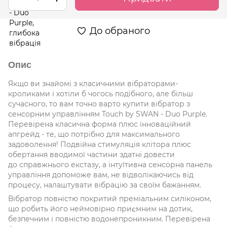
До обраного
Опис
Якщо ви знайомі з класичними вібраторами-
кроликами і хотіли б чогось подібного, але більш
сучасного, то вам точно варто купити вібратор з
сенсорним управлінням Touch by SWAN - Duo Purple.
Перевірена класична форма плюс інноваційний
апгрейд - те, що потрібно для максимального
задоволення! Подвійна стимуляція клітора плюс
обертання вводимої частини здатні довести
до справжнього екстазу, а інтуїтивна сенсорна панель
управління допоможе вам, не відволікаючись від
процесу, налаштувати вібрацію за своїм бажанням.
Вібратор повністю покритий преміальним силіконом,
що робить його неймовірно приємним на дотик,
безпечним і повністю водонепроникним. Перевірена