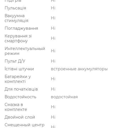
Підігрів
Ні
Пульсація
Ні
Вакуумна
Ні
стимуляція
Погладжування
Ні
Керування зі
Ні
смартфону
Интеллектуальный
Ні
режим
Пульт Д/У
Ні
Їстівні штучки
встроенные аккумуляторы
Батарейки у
Ні
комплекті
Для початківців
Ні
Водостойкость
водостойкая
Смазка в
Ні
комплекте
Двойной слой
Ні
Смещенный центр
Ні