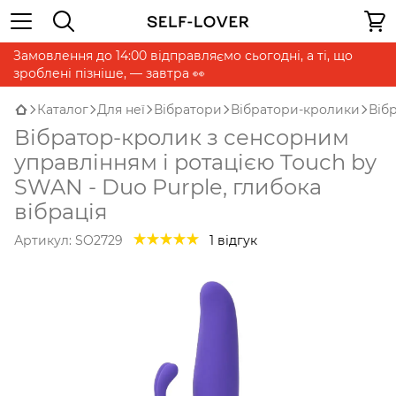
Замовлення до 14:00 відправляємо сьогодні, а ті, що
зроблені пізніше, — завтра 👀
Каталог
Для неї
Вібратори
Вібратори-кролики
Віб
Вібратор-кролик з сенсорним
управлінням і ротацією Touch by
SWAN - Duo Purple, глибока
вібрація
Артикул:
SO2729
1 відгук