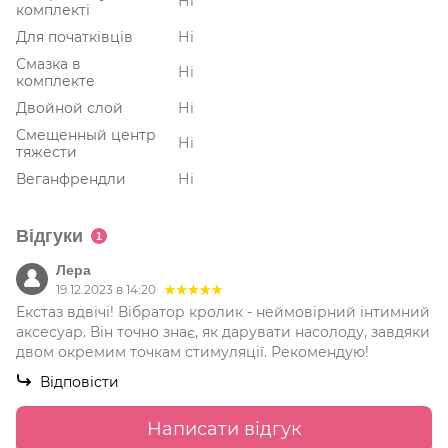
Ні
комплекті
Для початківців
Ні
Смазка в
Ні
комплекте
Двойной слой
Ні
Смещенный центр
Ні
тяжести
Веганфрендли
Ні
Відгуки
1
Лера
19.12.2023 в 14:20
Екстаз вдвічі! Вібратор кролик - неймовірний інтимний
аксесуар. Він точно знає, як дарувати насолоду, завдяки
двом окремим точкам стимуляції. Рекомендую!
Відповісти
Написати відгук