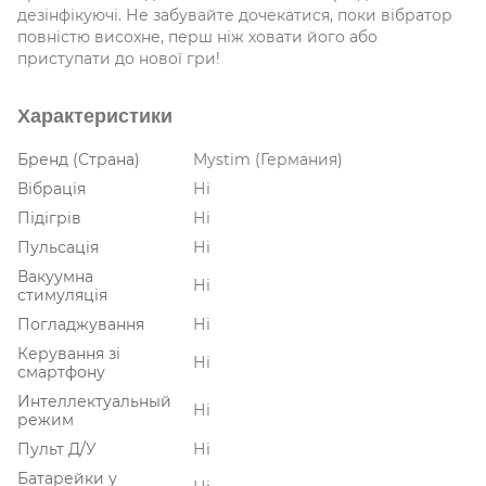
дезінфікуючі. Не забувайте дочекатися, поки вібратор
повністю висохне, перш ніж ховати його або
приступати до нової гри!
Характеристики
Бренд (Страна)
Mystim (Германия)
Вібрація
Ні
Підігрів
Ні
Пульсація
Ні
Вакуумна
Ні
стимуляція
Погладжування
Ні
Керування зі
Ні
смартфону
Интеллектуальный
Ні
режим
Пульт Д/У
Ні
Батарейки у