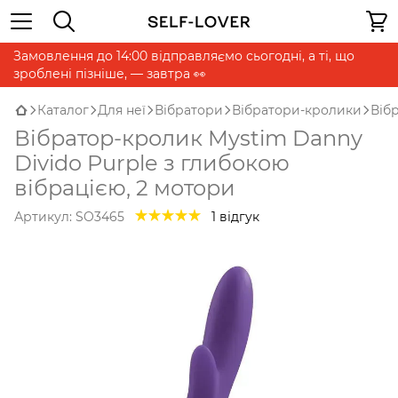
Замовлення до 14:00 відправляємо сьогодні, а ті, що
зроблені пізніше, — завтра 👀
Каталог
Для неї
Вібратори
Вібратори-кролики
Віб
Вібратор-кролик Mystim Danny
Divido Purple з глибокою
вібрацією, 2 мотори
Артикул:
SO3465
1 відгук