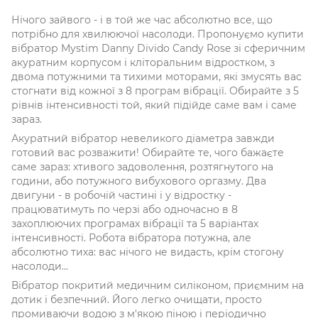
Нічого зайвого - і в той же час абсолютно все, що
потрібно для хвилюючої насолоди. Пропонуємо купити
вібратор Mystim Danny Divido Candy Rose зі сферичним
акуратним корпусом і кліторальним відростком, з
двома потужними та тихими моторами, які змусять вас
стогнати від кожної з 8 програм вібрації. Обирайте з 5
рівнів інтенсивності той, який підійде саме вам і саме
зараз.
Акуратний вібратор невеликого діаметра завжди
готовий вас розважити! Обирайте те, чого бажаєте
саме зараз: хтивого задоволення, розтягнутого на
години, або потужного вибухового оргазму. Два
двигуни - в робочій частині і у відростку -
працюватимуть по черзі або одночасно в 8
захоплюючих програмах вібрації та 5 варіантах
інтенсивності. Робота вібратора потужна, але
абсолютно тиха: вас нічого не видасть, крім стогону
насолоди…
Вібратор покритий медичним силіконом, приємним на
дотик і безпечний. Його легко очищати, просто
промиваючи водою з м'якою піною і періодично