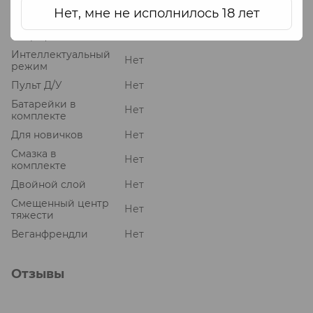
движение
Нет, мне не исполнилось 18 лет
Управление со
Нет
смартфона
Интеллектуальный
Нет
режим
Пульт Д/У
Нет
Батарейки в
Нет
комплекте
Для новичков
Нет
Смазка в
Нет
комплекте
Двойной слой
Нет
Смещенный центр
Нет
тяжести
Веганфрендли
Нет
Отзывы