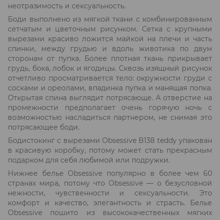
неотразимость и сексуальность.
Боди выполнено из мягкой ткани с комбинированным
сетчатым и цветочным рисунком. Сетка с крупными
вырезами красиво ложится майкой на плечи и часть
спинки, между грудью и вдоль животика по двум
сторонам от пупка. Более плотная ткань прикрывает
грудь, бока, лобок и ягодицы. Сквозь изящный рисунок
отчетливо просматривается тело: окружности груди с
сосками и ореолами, впадинка пупка и манящая попка.
Открытая спина выглядит потрясающе. А отверстие на
промежности предполагает очень горячую ночь с
возможностью насладиться партнером, не снимая это
потрясающее боди.
Бодистокинг с вырезами Obsessive B138 teddy упакован
в красивую коробку, потому может стать прекрасным
подарком для себя любимой или подружки.
Нижнее белье Obsessive популярно в более чем 60
странах мира, потому что Obsessive — о безусловной
нежности, чувственности и сексуальности. Это
комфорт и качество, элегантность и страсть. Белье
Obsessive пошито из высококачественных мягких