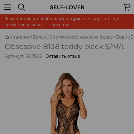
Замовлення до 14:00 відправляємо сьогодні, а ті, що
зроблені пізніше, — завтра 👀
Каталог
Белье
Эротическое женское белье
Боди
Б
Obsessive B138 teddy black S/M/L
Артикул:
SO7685
Оставить отзыв