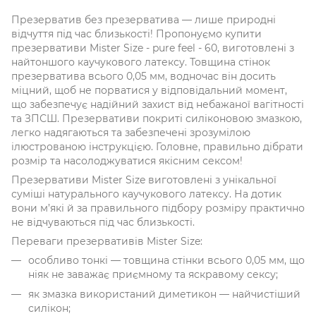
Презерватив без презерватива — лише природні
відчуття під час близькості! Пропонуємо купити
презервативи Mister Size - pure feel - 60, виготовлені з
найтоншого каучукового латексу. Товщина стінок
презерватива всього 0,05 мм, водночас він досить
міцний, щоб не порватися у відповідальний момент,
що забезпечує надійний захист від небажаної вагітності
та ЗПСШ. Презервативи покриті силіконовою змазкою,
легко надягаються та забезпечені зрозумілою
ілюстрованою інструкцією. Головне, правильно дібрати
розмір та насолоджуватися якісним сексом!
Презервативи Mister Size виготовлені з унікальної
суміші натурального каучукового латексу. На дотик
вони м’які й за правильного підбору розміру практично
не відчуваються під час близькості.
Переваги презервативів Mister Size:
особливо тонкі — товщина стінки всього 0,05 мм, що
ніяк не заважає приємному та яскравому сексу;
як змазка використаний диметикон — найчистіший
силікон;