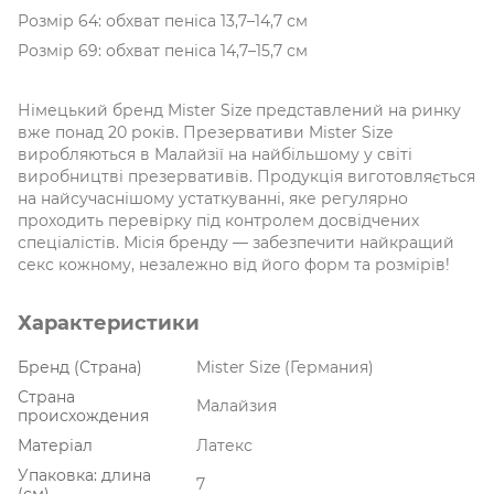
Розмір 64: обхват пеніса 13,7–14,7 см
Розмір 69: обхват пеніса 14,7–15,7 см
Німецький бренд Mister Size представлений на ринку
вже понад 20 років. Презервативи Mister Size
виробляються в Малайзії на найбільшому у світі
виробництві презервативів. Продукція виготовляється
на найсучаснішому устаткуванні, яке регулярно
проходить перевірку під контролем досвідчених
спеціалістів. Місія бренду — забезпечити найкращий
секс кожному, незалежно від його форм та розмірів!
Характеристики
Бренд (Страна)
Mister Size (Германия)
Страна
Малайзия
происхождения
Матеріал
Латекс
Упаковка: длина
7
(см)