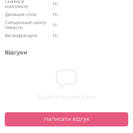
Смазка в
Ні
комплекте
Двойной слой
Ні
Смещенный центр
Ні
тяжести
Веганфрендли
Ні
Відгуки
Додайте перший відгук
Написати відгук