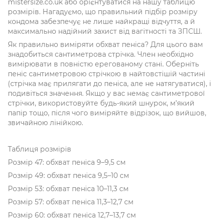
mistersize.co.uk або орієнтуватися на нашу таблицю
розмірів. Нагадуємо, що правильний підбір розміру
кондома забезпечує не лише найкращі відчуття, а й
максимально надійний захист від вагітності та ЗПСШ.
Як правильно виміряти обхват пеніса? Для цього вам
знадобиться сантиметрова стрічка. Член необхідно
вимірювати в повністю ерегованому стані. Оберніть
пеніс сантиметровою стрічкою в найтовстішій частині
(стрічка має прилягати до пеніса, але не натягуватися), і
подивіться значення. Якщо у вас немає сантиметрової
стрічки, використовуйте будь-який шнурок, м’який
папір тощо, після чого виміряйте відрізок, що вийшов,
звичайною лінійкою.
Таблиця розмірів
Розмір 47: обхват пеніса 9–9,5 см
Розмір 49: обхват пеніса 9,5–10 см
Розмір 53: обхват пеніса 10–11,3 см
Розмір 57: обхват пеніса 11,3–12,7 см
Розмір 60: обхват пеніса 12,7–13,7 см