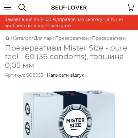
Замовлення до 14:00 відправляємо сьогодні, а ті, що
зроблені пізніше, — завтра 👀
Каталог
Для пар
Презервативи
Презервативи
Презервативи Mister Size - pure
feel - 60 (36 condoms), товщина
0,05 мм
Артикул:
SO8053
Написати відгук