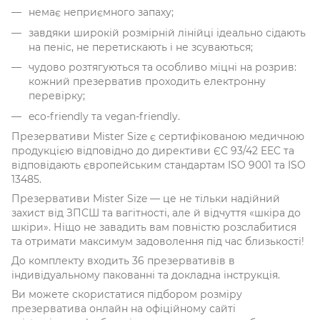
немає неприємного запаху;
завдяки широкій розмірній лінійці ідеально сідають
на пеніс, не перетискають і не зсуваються;
чудово розтягуються та особливо міцні на розрив:
кожний презерватив проходить електронну
перевірку;
eco-friendly та vegan-friendly.
Презервативи Mister Size є сертифікованою медичною
продукцією відповідно до директиви ЄС 93/42 EEC та
відповідають європейським стандартам ISO 9001 та ISO
13485.
Презервативи Mister Size — це не тільки надійний
захист від ЗПСШ та вагітності, але й відчуття «шкіра до
шкіри». Ніщо не завадить вам повністю розслабитися
та отримати максимум задоволення під час близькості!
До комплекту входить 36 презервативів в
індивідуальному пакованні та докладна інструкція.
Ви можете скористатися підбором розміру
презерватива онлайн на офіційному сайті