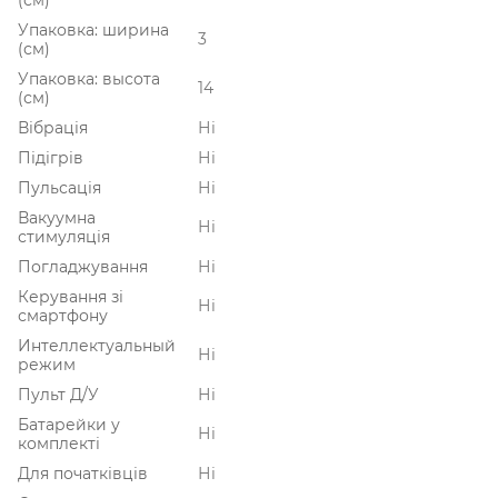
Упаковка: ширина
3
(см)
Упаковка: высота
14
(см)
Вібрація
Ні
Підігрів
Ні
Пульсація
Ні
Вакуумна
Ні
стимуляція
Погладжування
Ні
Керування зі
Ні
смартфону
Интеллектуальный
Ні
режим
Пульт Д/У
Ні
Батарейки у
Ні
комплекті
Для початківців
Ні