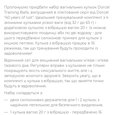
Пропонуємо придбати набір вагінальних кульок Dorcel
Training Balls, випущений в лімітованій серії від Dorcel
"40 years of lust". Ідеальний тренувальний комплект з 4
змінними кульками різної ваги (від 32 г до 65 г) і
додатковою кулькою з вібрацією вагою 20 г. Їх можна
використовувати поодинці або по дві відразу - для
цього передбачені силіконові тримачі для кульок з
міцною петлею. Кулька з вібрацією працює в 16
режимах, так що тренування будуть проходити із
задоволенням!
Відмінний сет для зміцнення вагінальних м'язів і м'язів
тазового дна. Регулярні вправи з кульками не тільки
покращують якість сексуального життя, але і є
запорукою жіночого здоров'я. Зверніть увагу, що в
комплекті є кулька з вібрацією, так що заняття точно
будуть в задоволення.
Набір складається з:
двох силіконових держателів для 1 і 2 кульок, з
надійною петелькою для безпечного видалення;
1 кулька вагою 20 г з вібрацією - передбачено 16