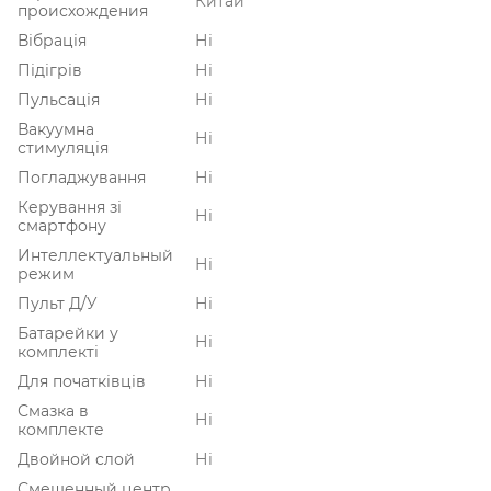
Китай
происхождения
Вібрація
Ні
Підігрів
Ні
Пульсація
Ні
Вакуумна
Ні
стимуляція
Погладжування
Ні
Керування зі
Ні
смартфону
Интеллектуальный
Ні
режим
Пульт Д/У
Ні
Батарейки у
Ні
комплекті
Для початківців
Ні
Смазка в
Ні
комплекте
Двойной слой
Ні
Смещенный центр