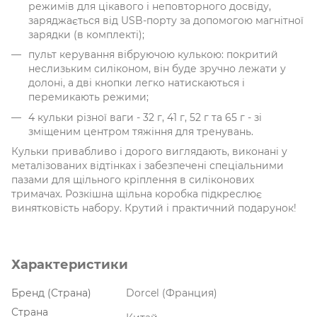
режимів для цікавого і неповторного досвіду,
заряджається від USB-порту за допомогою магнітної
зарядки (в комплекті);
пульт керування вібруючою кулькою: покритий
неслизьким силіконом, він буде зручно лежати у
долоні, а дві кнопки легко натискаються і
перемикають режими;
4 кульки різної ваги - 32 г, 41 г, 52 г та 65 г - зі
зміщеним центром тяжіння для тренувань.
Кульки привабливо і дорого виглядають, виконані у
металізованих відтінках і забезпечені спеціальними
пазами для щільного кріплення в силіконових
тримачах. Розкішна щільна коробка підкреслює
винятковість набору. Крутий і практичний подарунок!
Характеристики
Бренд (Страна)
Dorcel (Франция)
Страна