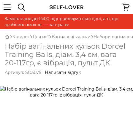
Замовлення до 14:00 відправляємо сьогодні, а ті, що
зроблені пізніше, — завтра 👀
Каталог
Для неї
Вагінальні кульки
Набори вагінальн
Набір вагінальних кульок Dorcel
Training Balls, діам. 3,4 см, вага
20-117гр, є вібрація, пульт ДК
Артикул:
SO3075
Написати відгук