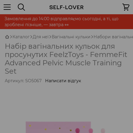
Замовлення до 14:00 відправляємо сьогодні, а ті, що
зроблені пізніше, — завтра 👀
Каталог
Для неї
Вагінальні кульки
Набори вагінальн
Набір вагінальних кульок для
просунутих FeelzToys - FemmeFit
Advanced Pelvic Muscle Training
Set
Артикул:
SO5067
Написати відгук