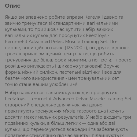
Опис
Якщо ви впевнено робите вправи Кегеля і давно та
звично тренуєтеся зі стандартними вагінальними
кульками, то прийшов час купити набір важких
вагінальних кульок для просунутих FeelzToys -
FemmeFit Advanced Pelvic Muscle Training Set. По-
перше, вони дійсно важкі (125-200 г), по-друге, в двох з
трьох шариків зміщений центр ваги, що робить
тренування ще більш ефективними, а по-третє - просто
розкішно виглядають і шикарно упаковані! Зручна
форма, ніжний силікон, пастельні відтінки і все для
безпечного використання - цей тренувальний сет
точно стане вашим улюбленим!
Набір важких вагінальних кульок для просунутих
FeelzToys - FemmeFit Advanced Pelvic Muscle Training Set
створений спеціально для жінок, які давно
практикують тренування м'язів тазового дна і хочуть
досягти максимальних результатів. У набір входить три
подвійних кульки, в більш легких — одна або дві
кульки, що перекочуються всередині та забезпечують
додаткову стимуляцію під час занять і підвищують їх