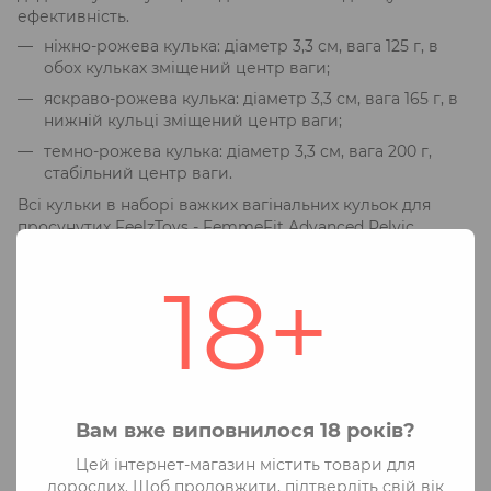
ефективність.
ніжно-рожева кулька: діаметр 3,3 см, вага 125 г, в
обох кульках зміщений центр ваги;
яскраво-рожева кулька: діаметр 3,3 см, вага 165 г, в
нижній кульці зміщений центр ваги;
темно-рожева кулька: діаметр 3,3 см, вага 200 г,
стабільний центр ваги.
Всі кульки в наборі важких вагінальних кульок для
просунутих FeelzToys - FemmeFit Advanced Pelvic
подвійні, довжина 1 кульки 4 см, довжина всього
ланцюжка 15,2 см. Дуже зручно вводяться завдяки
18+
завуженому кінчику, а також легко і безпечно
витягуються за допомогою надійного силіконового
шнура. Кульки упаковані в щільну картонну коробку в
пастельних відтінках, декоровану сердечками.
Виглядають просто приголомшливо і в упаковці, і без
неї!
Вам вже виповнилося 18 років?
Характеристики
Цей інтернет-магазин містить товари для
дорослих. Щоб продовжити, підтвердіть свій вік