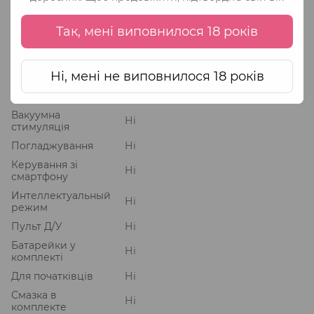
Бренд (Страна)
FeelzToys (Нидерланды)
Страна
Так, мені виповнилося 18 років
Китай
происхождения
Вібрація
Ні
Ні, мені не виповнилося 18 років
Підігрів
Ні
Пульсація
Ні
Вакуумна
Ні
стимуляція
Погладжування
Ні
Керування зі
Ні
смартфону
Интеллектуальный
Ні
режим
Пульт Д/У
Ні
Батарейки у
Ні
комплекті
Для початківців
Ні
Смазка в
Ні
комплекте