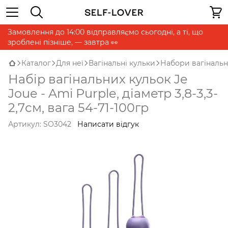
Замовлення до 14:00 відправляємо сьогодні, а ті, що
зроблені пізніше, — завтра 👀
Каталог
Для неї
Вагінальні кульки
Набори вагінальн
Набір вагінальних кульок Je
Joue - Ami Purple, діаметр 3,8-3,3-
2,7см, вага 54-71-100гр
Артикул:
SO3042
Написати відгук