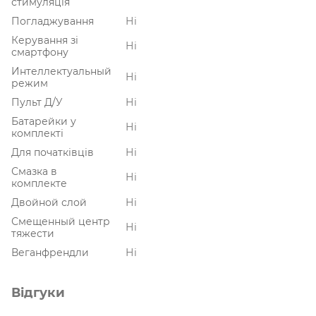
стимуляція
Погладжування
Ні
Керування зі
Ні
смартфону
Интеллектуальный
Ні
режим
Пульт Д/У
Ні
Батарейки у
Ні
комплекті
Для початківців
Ні
Смазка в
Ні
комплекте
Двойной слой
Ні
Смещенный центр
Ні
тяжести
Веганфрендли
Ні
Відгуки