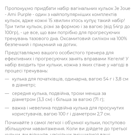
Пропонуємо придбати набір вагінальних кульок Je Joue
- Ami Purple - один з найпопулярніших комплектів
кульок, адже кожні 15 хвилин хтось купує такий набір!
Три типи кульок, різні за формою і за вагою (від 54гр до
100гр), - це все, що вам потрібно для прогресуючих
тренувань тазового дна. Оксамитовий силікон на 100%
безпечний і приємний на дотик.
Представляємо вашого особистого тренера для
ефективних і прогресуючих занять вправами Кегеля! У
набір входить три кульки, кожна з яких стане у нагоді в
процесі тренувань:
кулька для початківців, одинарна, вагою 54 г і 3,8 см
в діаметрі;
середня кулька, подвійна, трохи менша за
діаметром (3,3 см) і більша за вагою (71 г);
важка і невелика подвійна кулька для просунутих
користувачів, вагою 100 г і діаметром 2,7 см.
Починайте з самої легкої і об'ємної кульки, поступово
збільшуючи навантаження. Коли ви дійдете до третьої
кульки, ви відчуєте, наскільки зміцнилися ваші