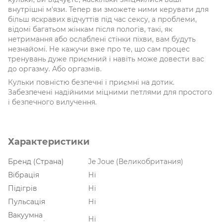
внутрішні м'язи. Тепер ви зможете ними керувати для
більш яскравих відчуттів під час сексу, а проблеми,
відомі багатьом жінкам після пологів, такі, як
нетримання або ослаблені стінки піхви, вам будуть
незнайомі. Не кажучи вже про те, що сам процес
тренувань дуже приємний і навіть може довести вас
до оргазму. Або оргазмів.
Кульки повністю безпечні і приємні на дотик.
Забезпечені надійними міцними петлями для простого
і безпечного вилучення.
Характеристики
Бренд (Страна)
Je Joue (Великобритания)
Вібрація
Ні
Підігрів
Ні
Пульсація
Ні
Вакуумна
Ні