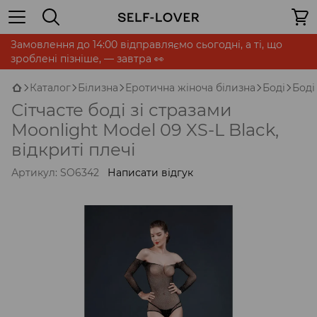
Замовлення до 14:00 відправляємо сьогодні, а ті, що
зроблені пізніше, — завтра 👀
Каталог
Білизна
Еротична жіноча білизна
Боді
Боді
Сітчасте боді зі стразами
Moonlight Model 09 XS-L Black,
відкриті плечі
Артикул:
SO6342
Написати відгук