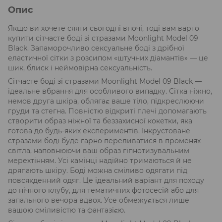
Опис
Якщо ви хочете сяяти сьогодні вночі, тоді вам варто
купити сітчасте боді зі стразами Moonlight Model 09
Black. Запаморочливо сексуальне боді з дрібної
еластичної сітки з розсипом «штучних діамантів» — це
шик, блиск і неймовірна сексуальність.
Сітчасте боді зі стразами Moonlight Model 09 Black —
ідеальне вбрання для особливого випадку. Сітка ніжно,
немов друга шкіра, облягає ваше тіло, підкреслюючи
груди та стегна. Повністю відкриті плечі допомагають
створити образ ніжної та беззахисної кокетки, яка
готова до будь-яких експериментів. Інкрустоване
стразами боді буде гарно переливатися в променях
світла, наповнюючи ваш образ гіпнотизувальним
мерехтінням. Усі камінці надійно тримаються й не
дряпають шкіру. Боді можна сміливо одягати під
повсякденний одяг. Це ідеальний варіант для походу
до нічного клубу, для тематичних фотосесій або для
запального вечора вдвох. Усе обмежується лише
вашою сміливістю та фантазією.